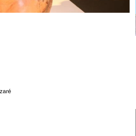
azaré