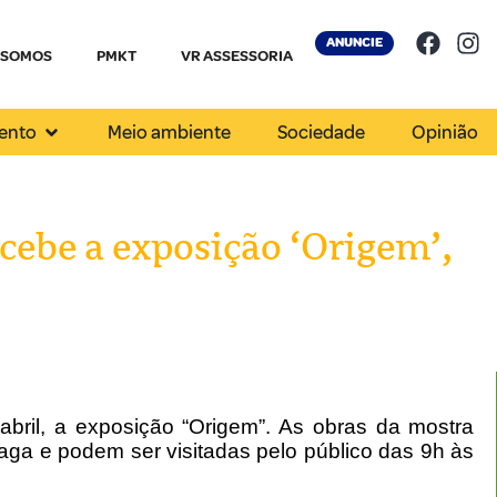
ANUNCIE
 SOMOS
PMKT
VR ASSESSORIA
ento
Meio ambiente
Sociedade
Opinião
cebe a exposição ‘Origem’,
abril, a exposição “Origem”. As obras da mostra
aga e podem ser visitadas pelo público das 9h às