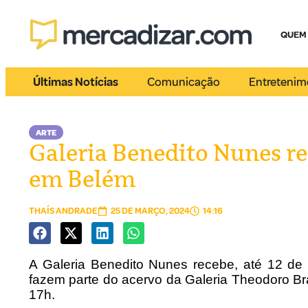
QUEM
Últimas Notícias
Comunicação
Entretenim
ARTE
Galeria Benedito Nunes re
em Belém
THAÍS ANDRADE
25 DE MARÇO, 2024
14:16
A Galeria Benedito Nunes recebe, até 12 de 
fazem parte do acervo da Galeria Theodoro Br
17h.