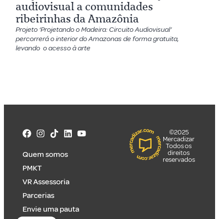
audiovisual a comunidades
ribeirinhas da Amazônia
Projeto ‘Projetando o Madeira: Circuito Audiovisual’
percorrerá o interior do Amazonas de forma gratuita,
levando o acesso à arte
©2025
Mercadizar
Todos os
direitos
Quem somos
reservados
PMKT
VR Assessoria
Parcerias
Envie uma pauta