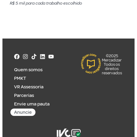
R$ 5 mil para cada trabalho escolhido
©2025
Mercadizar
Todos os
direitos
Quem somos
reservados
PMKT
VR Assessoria
Parcerias
Envie uma pauta
Anuncie