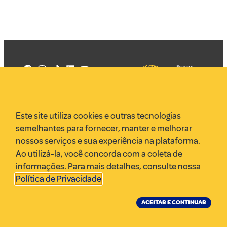
©2025
Mercadizar
Todos os
direitos
Quem somos
reservados
PMKT
Este site utiliza cookies e outras tecnologias
VR Assessoria
semelhantes para fornecer, manter e melhorar
Parcerias
nossos serviços e sua experiência na plataforma.
Envie uma pauta
Ao utilizá-la, você concorda com a coleta de
Anuncie
informações. Para mais detalhes, consulte nossa
Política de Privacidade
.
ACEITAR E CONTINUAR