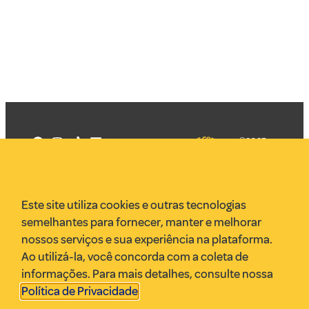
©2025
Mercadizar
Todos os
direitos
Quem somos
reservados
PMKT
Este site utiliza cookies e outras tecnologias
VR Assessoria
semelhantes para fornecer, manter e melhorar
Parcerias
nossos serviços e sua experiência na plataforma.
Envie uma pauta
Ao utilizá-la, você concorda com a coleta de
Anuncie
informações. Para mais detalhes, consulte nossa
Política de Privacidade
.