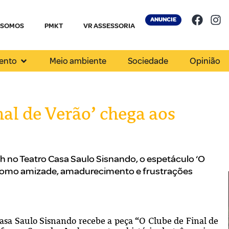
ANUNCIE
 SOMOS
PMKT
VR ASSESSORIA
ento
Meio ambiente
Sociedade
Opinião
al de Verão’ chega aos
h no Teatro Casa Saulo Sisnando, o espetáculo ‘O
s como amizade, amadurecimento e frustrações
Casa Saulo Sisnando recebe a peça “O Clube de Final de