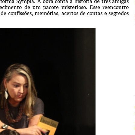
aforma Sympla. A obra conta a história de três amigas
ecimento de um pacote misterioso. Esse reencontro
e confissões, memórias, acertos de contas e segredos