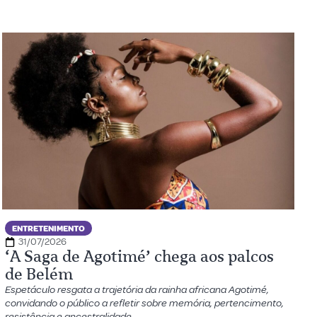
ENTRETENIMENTO
31/07/2026
‘A Saga de Agotimé’ chega aos palcos
de Belém
Espetáculo resgata a trajetória da rainha africana Agotimé,
convidando o público a refletir sobre memória, pertencimento,
resistência e ancestralidade