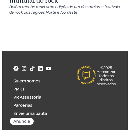
mundial do rock
Belém recebe mais uma edição de um dos maiores festivais
de rock das regiões Norte e Nordeste
©2025
Mercadizar
Todos os
direitos
Quem somos
reservados
PMKT
VR Assessoria
Parcerias
Envie uma pauta
Anuncie