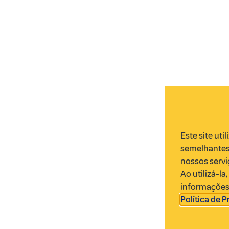
Este site uti
semelhantes
nossos servi
Ao utilizá-l
informações.
Política de 