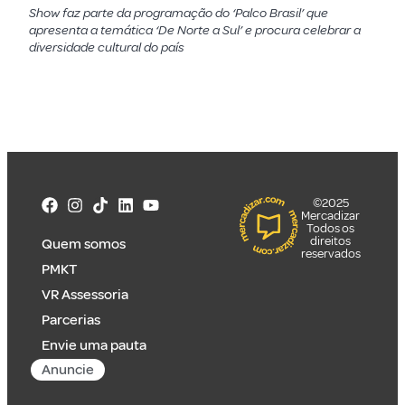
Show faz parte da programação do ‘Palco Brasil’ que
apresenta a temática ‘De Norte a Sul’ e procura celebrar a
diversidade cultural do país
©2025
Mercadizar
Todos os
direitos
Quem somos
reservados
PMKT
VR Assessoria
Parcerias
Envie uma pauta
Anuncie