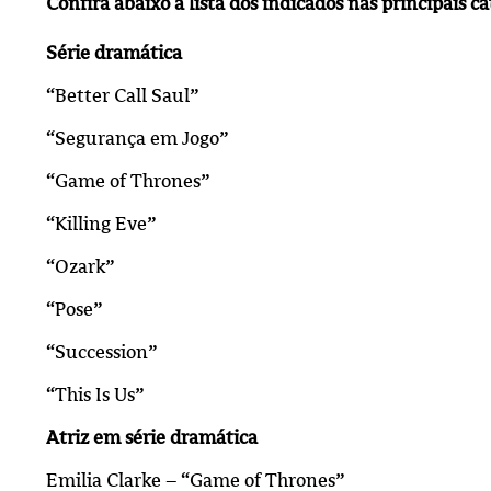
Confira abaixo a lista dos indicados nas principais ca
Série dramática
“Better Call Saul”
“Segurança em Jogo”
“Game of Thrones”
“Killing Eve”
“Ozark”
“Pose”
“Succession”
“This Is Us”
Atriz em série dramática
Emilia Clarke – “Game of Thrones”