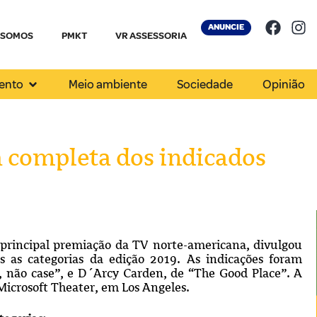
ANUNCIE
 SOMOS
PMKT
VR ASSESSORIA
ento
Meio ambiente
Sociedade
Opinião
a completa dos indicados
principal premiação da TV norte-americana, divulgou
das as categorias da edição 2019. As indicações foram
, não case”, e D´Arcy Carden, de “The Good Place”. A
Microsoft Theater, em Los Angeles.