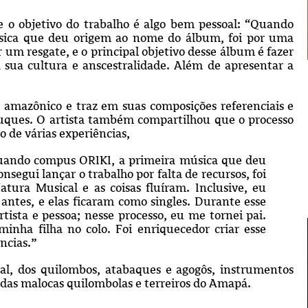
e o objetivo do trabalho é algo bem pessoal: “Quando
úsica que deu origem ao nome do álbum, foi por uma
um resgate, e o principal objetivo desse álbum é fazer
 sua cultura e anscestralidade. Além de apresentar a
 amazônico e traz em suas composições referenciais e
uques. O artista também compartilhou que o processo
o de várias experiências,
 quando compus ORIKI, a primeira música que deu
egui lançar o trabalho por falta de recursos, foi
ura Musical e as coisas fluíram. Inclusive, eu
ntes, e elas ficaram como singles. Durante esse
sta e pessoa; nesse processo, eu me tornei pai.
inha filha no colo. Foi enriquecedor criar esse
ncias.”
ocal, dos quilombos, atabaques e agogôs, instrumentos
s das malocas quilombolas e terreiros do Amapá.