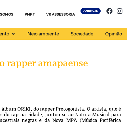
ANUNCIE
 SOMOS
PMKT
VR ASSESSORIA
ento
Meio ambiente
Sociedade
Opinião
do rapper amapaense
 álbum ORIKI, do rapper Pretogonista. O artista, que é
s do rap na cidade, juntou-se ao Natura Musical para
ancestrais negras e da Nova MPA (Música Periférica