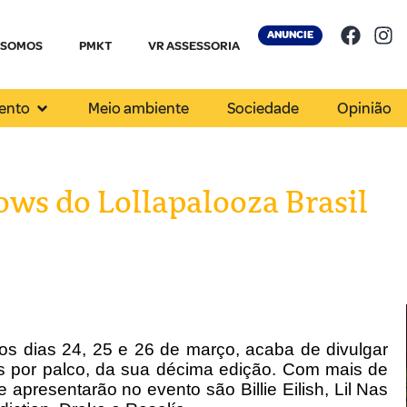
ANUNCIE
 SOMOS
PMKT
VR ASSESSORIA
ento
Meio ambiente
Sociedade
Opinião
ows do Lollapalooza Brasil
os dias 24, 25 e 26 de março, acaba de divulgar
as por palco, da sua décima edição. Com mais de
apresentarão no evento são Billie Eilish, Lil Nas