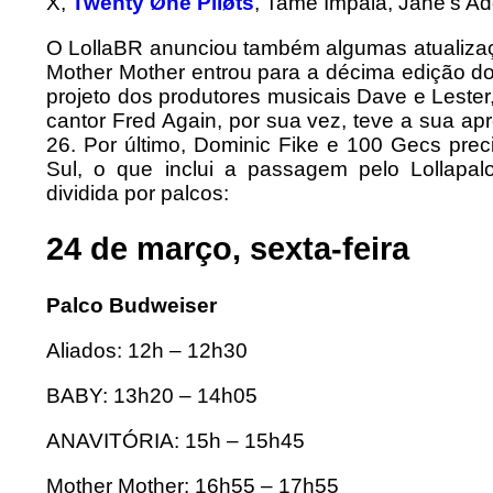
X,
Twenty Øne Piløts
, Tame Impala, Jane’s Ad
O LollaBR anunciou também algumas atualiz
Mother Mother entrou para a décima edição do 
projeto dos produtores musicais Dave e Lester,
cantor Fred Again, por sua vez, teve a sua a
26. Por último, Dominic Fike e 100 Gecs pre
Sul, o que inclui a passagem pelo Lollapal
dividida por palcos:
24 de março, sexta-feira
Palco Budweiser
Aliados: 12h – 12h30
BABY: 13h20 – 14h05
ANAVITÓRIA: 15h – 15h45
Mother Mother: 16h55 – 17h55