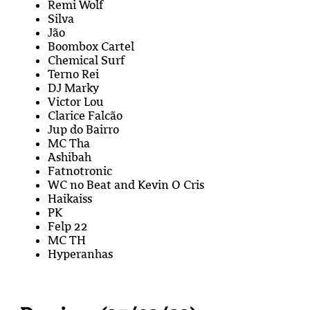
Remi Wolf
Silva
Jão
Boombox Cartel
Chemical Surf
Terno Rei
DJ Marky
Victor Lou
Clarice Falcão
Jup do Bairro
MC Tha
Ashibah
Fatnotronic
WC no Beat and Kevin O Cris
Haikaiss
PK
Felp 22
MC TH
Hyperanhas