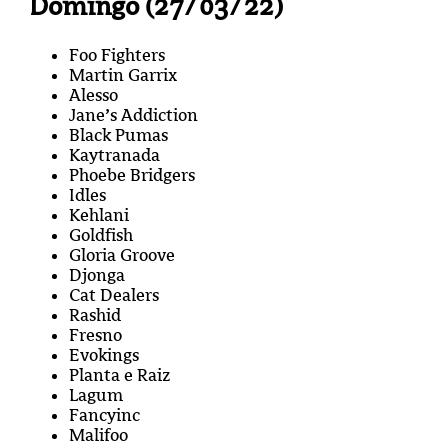
Domingo (27/03/22)
Foo Fighters
Martin Garrix
Alesso
Jane’s Addiction
Black Pumas
Kaytranada
Phoebe Bridgers
Idles
Kehlani
Goldfish
Gloria Groove
Djonga
Cat Dealers
Rashid
Fresno
Evokings
Planta e Raiz
Lagum
Fancyinc
Malifoo