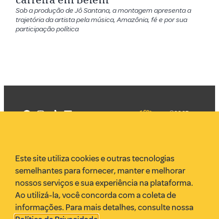
Sob a produção de Jô Santana, a montagem apresenta a
trajetória da artista pela música, Amazônia, fé e por sua
participação política
©2025
Mercadizar
Todos os
direitos
Quem somos
reservados
PMKT
Este site utiliza cookies e outras tecnologias
VR Assessoria
semelhantes para fornecer, manter e melhorar
Parcerias
nossos serviços e sua experiência na plataforma.
Envie uma pauta
Ao utilizá-la, você concorda com a coleta de
Anuncie
informações. Para mais detalhes, consulte nossa