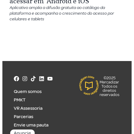
acessar em Android e iOS
Aplicativo amplia a difusão gratuita ao catálogo da
plataforma e acompanha o crescimento do acesso por
celulares e tablets
©2025
Mercadizar
Todos os
direitos
Quem somos
reservados
PMKT
VR Assessoria
Parcerias
Envie uma pauta
Anuncie