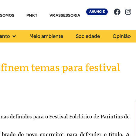
ANUNCIE
 SOMOS
PMKT
VR ASSESSORIA
ento
Meio ambiente
Sociedade
Opinião
finem temas para festival
s definidos para o Festival Folclórico de Parintins de
brado do povo guerreiro” para defender o título. A