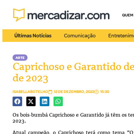
QUEM
Últimas Notícias
Comunicação
Entretenim
ARTE
Caprichoso e Garantido de
de 2023
ISABELLABOTELHO
12 DE DEZEMBRO, 2022
15:30
Os bois-bumbá Caprichoso e Garantido já têm os tema
2023.
Atual campeão, o Caprichoso terá como tema “O 