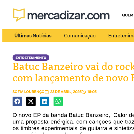
QUEM
Últimas Notícias
Comunicação
Entretenim
ENTRETENIMENTO
Batuc Banzeiro vai do rock
com lançamento de novo 
SOFIA LOURENÇO
23 DE ABRIL, 2025
16:05
O novo EP da banda Batuc Banzeiro, “Calor de
uma proposta enérgica, com canções que tra
os timbres experimentais de guitarra e sintet