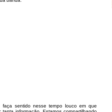
 da banda.
ue faça sentido nesse tempo louco em que
 tanta informação. Estamos compartilhando