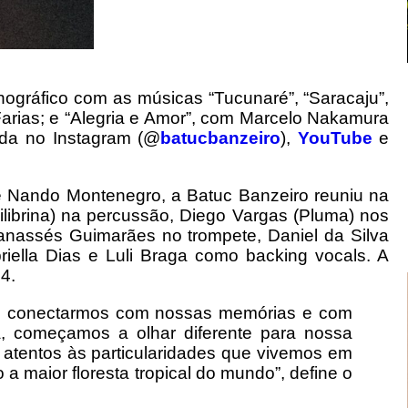
ográfico com as músicas “Tucunaré”, “Saracaju”,
Farias; e “Alegria e Amor”, com Marcelo Nakamura
nda no Instagram (@
batucbanzeiro
),
YouTube
e
 Nando Montenegro, a Batuc Banzeiro reuniu na
librina) na percussão, Diego Vargas (Pluma) nos
Manassés Guimarães no trompete, Daniel da Silva
iella Dias e Luli Braga como backing vocals. A
4.
os conectarmos com nossas memórias e com
a, começamos a olhar diferente para nossa
 atentos às particularidades que vivemos em
maior floresta tropical do mundo”, define o