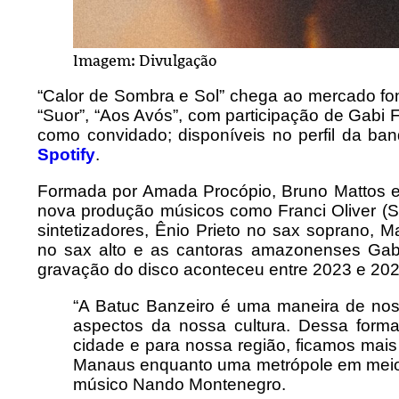
Imagem: Divulgação
“Calor de Sombra e Sol” chega ao mercado fon
“Suor”, “Aos Avós”, com participação de Gabi 
como convidado; disponíveis no perfil da ba
Spotify
.
Formada por Amada Procópio, Bruno Mattos e
nova produção músicos como Franci Oliver (Si
sintetizadores, Ênio Prieto no sax soprano, 
no sax alto e as cantoras amazonenses Gabr
gravação do disco aconteceu entre 2023 e 202
“A Batuc Banzeiro é uma maneira de n
aspectos da nossa cultura. Dessa form
cidade e para nossa região, ficamos mais
Manaus enquanto uma metrópole em meio a 
músico Nando Montenegro.