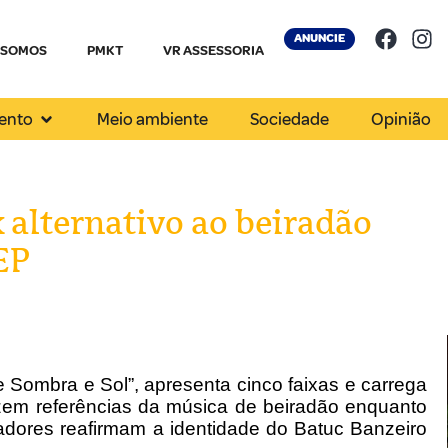
ANUNCIE
 SOMOS
PMKT
VR ASSESSORIA
ento
Meio ambiente
Sociedade
Opinião
 alternativo ao beiradão
EP
 Sombra e Sol”, apresenta cinco faixas e carrega
zem referências da música de beiradão enquanto
izadores reafirmam a identidade do Batuc Banzeiro