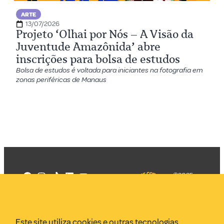
ARTE
13/07/2026
Projeto ‘Olhai por Nós – A Visão da
Juventude Amazônida’ abre
inscrições para bolsa de estudos
Bolsa de estudos é voltada para iniciantes na fotografia em
zonas periféricas de Manaus
©2025
Mercadizar
Todos os
direitos
Quem somos
reservados
PMKT
Este site utiliza cookies e outras tecnologias