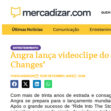
QUEM
Últimas Notícias
Comunicação
Entretenim
ENTRETENIMENTO
Angra lança videoclipe do 
Changes’
THAÍS ANDRADE
15 DE SETEMBRO, 2023
13:28
Com mais de trinta anos de estrada e consag
Angra se prepara para o lançamento mundial 
Após o grande sucesso de “Ride Into The Stor