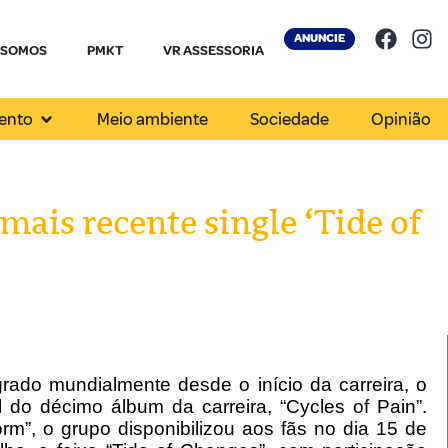
ANUNCIE
 SOMOS
PMKT
VR ASSESSORIA
ento
Meio ambiente
Sociedade
Opinião
mais recente single ‘Tide of
rado mundialmente desde o início da carreira, o
do décimo álbum da carreira, “Cycles of Pain”.
m”, o grupo disponibilizou aos fãs no dia 15 de