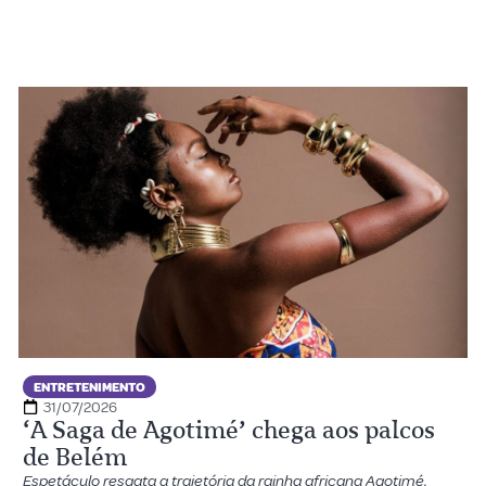
ENTRETENIMENTO
31/07/2026
‘A Saga de Agotimé’ chega aos palcos
de Belém
Espetáculo resgata a trajetória da rainha africana Agotimé,