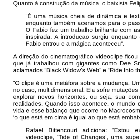
Quanto à construção da música, o baixista Fel
“É uma música cheia de dinâmica e textu
enquanto também acenamos para o passad
O Fabio fez um trabalho brilhante com a
inspirada. A introdução surgiu enquant
Fabio entrou e a mágica aconteceu”.
A direção do cinematográfico videoclipe fico
que já trabalhou com gigantes como Dee Sn
aclamados “Black Widow’s Web” e “Ride Into th
“O clipe é uma metáfora sobre a mudança. Uma
no caso, multidimensional. Ela sofre mutações –
explorar novos horizontes, ou seja, sua com
realidades. Quando isso acontece, o mundo q
vida e esse balanço que ocorre no Macrocosm
‘o que está em cima é igual ao que está embaixo’
Rafael Bittencourt adiciona: “Estou
videoclipe, ‘Tide of Changes’, uma supe