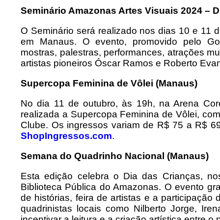
Seminário Amazonas Artes Visuais 2024 – D
O Seminário será realizado nos dias 10 e 11 d
em Manaus. O evento, promovido pelo Go
mostras, palestras, performances, atrações m
artistas pioneiros Óscar Ramos e Roberto Evan
Supercopa Feminina de Vôlei (Manaus)
No dia 11 de outubro, às 19h, na Arena Cor
realizada a Supercopa Feminina de Vôlei, com 
Clube. Os ingressos variam de R$ 75 a R$ 69
ShopIngressos.com
.
Semana do Quadrinho Nacional (Manaus)
Esta edição celebra o Dia das Crianças, n
Biblioteca Pública do Amazonas. O evento gra
de histórias, feira de artistas e a participaç
quadrinistas locais como Nilberto Jorge, Ir
incentivar a leitura e a criação artística entre o p