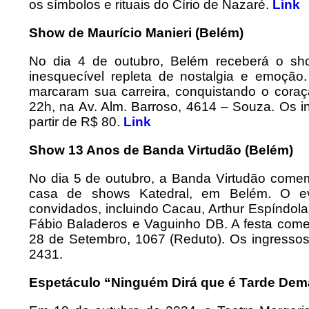
os símbolos e rituais do Círio de Nazaré.
Link
Show de Maurício Manieri (Belém)
No dia 4 de outubro, Belém receberá o sh
inesquecível repleta de nostalgia e emoção.
marcaram sua carreira, conquistando o coraç
22h, na Av. Alm. Barroso, 4614 – Souza. Os ing
partir de R$ 80.
Link
Show 13 Anos de Banda Virtudão (Belém)
No dia 5 de outubro, a Banda Virtudão com
casa de shows Katedral, em Belém. O eve
convidados, incluindo Cacau, Arthur Espíndola
Fábio Baladeros e Vaguinho DB. A festa começ
28 de Setembro, 1067 (Reduto). Os ingressos
2431.
Espetáculo “Ninguém Dirá que é Tarde Dem