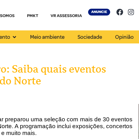
ANUNCIE
 SOMOS
PMKT
VR ASSESSORIA
ento
Meio ambiente
Sociedade
Opinião
o: Saiba quais eventos
do Norte
zar preparou uma seleção com mais de 30 eventos
orte. A programação inclui exposições, concertos
 e muito mais.