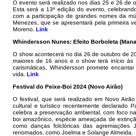
O evento será realizado nos dias 25 e 26 de
Esta será a 13ª edição do evento, celebrand
com a participação de grandes nomes da músic
Menezes, que se apresentará pela primeira 
Moreno.
Link
Whindersson Nunes: Efeito Borboleta (Man
O show acontecerá no dia 26 de outubro de 202
maiores de 16 anos e o show terá início às 
carismáticas, Whindersson promete encantar
vida.
Link
Festival do Peixe-Boi 2024 (Novo Airão)
O festival, que será realizado em Novo Airã
cultural e turístico recentemente declarado Pa
celebra a preservação ambiental, com foco n
boi amazônico, espécie ameaçada de extinçã
como danças folclóricas das agremiações 
renomados, como Joelma e Solange Almeida.​