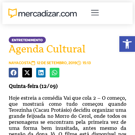
Abr
ENTRETENIMENTO
Agenda Cultural
NAYACOSTA
12 DE SETEMBRO, 2019
15:13
Quinta-feira (12/09)
Hoje estreia a comédia Vai que cola 2 – O começo,
que mostrará como tudo começou
quando
Terezinha (Cacau Protásio) decidiu organizar uma
grande feijoada no Morro do Cerol, onde todos os
personagens se encontram pela primeira vez
de
uma forma bem inusitada, antes mesmo da
pensão da dona Jô. O filme está disponível nos