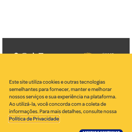
©2025
Mercadizar
Todos os
direitos
Quem somos
reservados
PMKT
Este site utiliza cookies e outras tecnologias
VR Assessoria
semelhantes para fornecer, manter e melhorar
Parcerias
nossos serviços e sua experiência na plataforma.
Envie uma pauta
Ao utilizá-la, você concorda com a coleta de
Anuncie
informações. Para mais detalhes, consulte nossa
Política de Privacidade
.