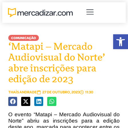
Abr
COMUNICAÇÃO
‘Matapi – Mercado
Audiovisual do Norte’
abre inscrições para
edição de 2023
THAÍS ANDRADE
27 DE OUTUBRO, 2023
11:30
O evento “Matapi – Mercado Audiovisual do
Norte” abriu as inscrições para a edição
deste ano, marcada para acontecer entre os