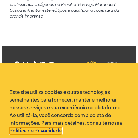
profissionais indígenas no Brasil, o ‘Poranga Marandúa’
busca enfrentar estereótipos e qualificar a cobertura da
grande imprensa
©2025
Mercadizar
Todos os
direitos
Quem somos
reservados
PMKT
Este site utiliza cookies e outras tecnologias
VR Assessoria
semelhantes para fornecer, manter e melhorar
Parcerias
nossos serviços e sua experiência na plataforma.
Envie uma pauta
Ao utilizá-la, você concorda com a coleta de
Anuncie
informações. Para mais detalhes, consulte nossa
Política de Privacidade
.