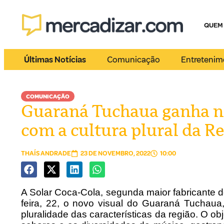
QUEM
Últimas Notícias
Comunicação
Entretenim
COMUNICAÇÃO
Guaraná Tuchaua ganha no
com a cultura plural da R
THAÍS ANDRADE
23 DE NOVEMBRO, 2022
10:00
A Solar Coca-Cola, segunda maior fabricante d
feira, 22, o novo visual do Guaraná Tuchaua
pluralidade das características da região. O ob