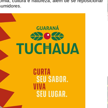
mia, cultura e natureza, além de se reposicionar
nsumidores.