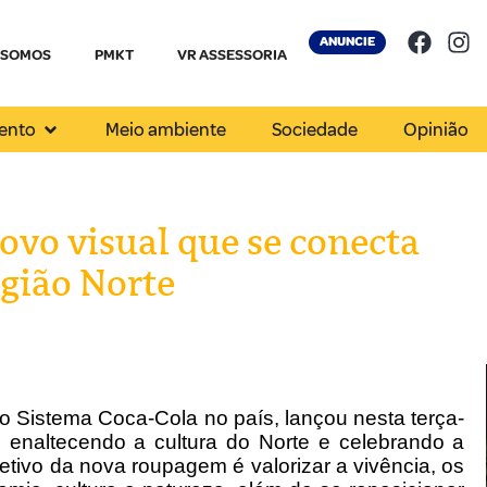
ANUNCIE
 SOMOS
PMKT
VR ASSESSORIA
ento
Meio ambiente
Sociedade
Opinião
vo visual que se conecta
egião Norte
o Sistema Coca-Cola no país, lançou nesta terça-
, enaltecendo a cultura do Norte e celebrando a
jetivo da nova roupagem é valorizar a vivência, os