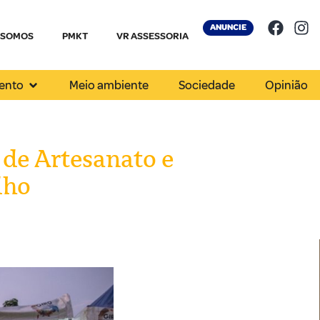
ANUNCIE
 SOMOS
PMKT
VR ASSESSORIA
ento
Meio ambiente
Sociedade
Opinião
de Artesanato e
lho