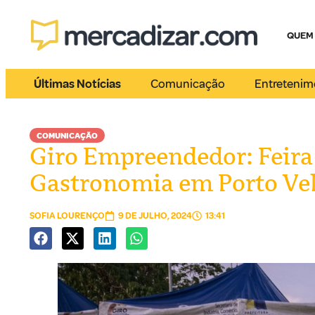
QUEM
Últimas Notícias
Comunicação
Entretenim
COMUNICAÇÃO
Giro Empreendedor: Feira 
Gastronomia em Porto Ve
SOFIA LOURENÇO
9 DE JULHO, 2024
13:41