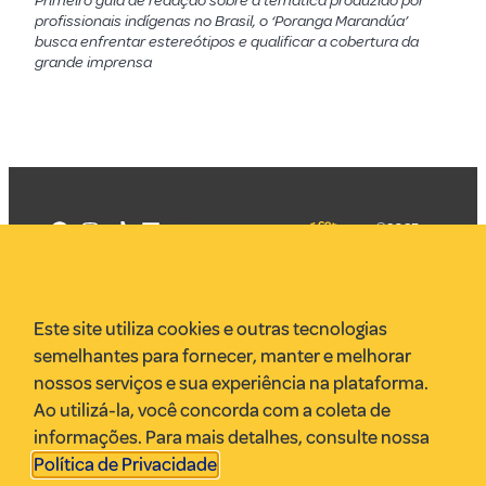
Primeiro guia de redação sobre a temática produzido por
profissionais indígenas no Brasil, o ‘Poranga Marandúa’
busca enfrentar estereótipos e qualificar a cobertura da
grande imprensa
©2025
Mercadizar
Todos os
direitos
Quem somos
reservados
PMKT
Este site utiliza cookies e outras tecnologias
VR Assessoria
semelhantes para fornecer, manter e melhorar
Parcerias
nossos serviços e sua experiência na plataforma.
Envie uma pauta
Ao utilizá-la, você concorda com a coleta de
Anuncie
informações. Para mais detalhes, consulte nossa
Política de Privacidade
.