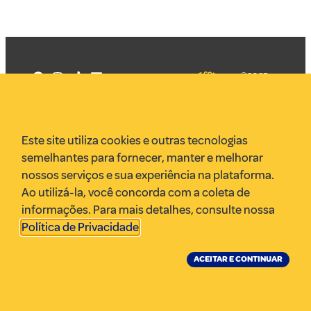
©2025
Mercadizar
Todos os
direitos
Quem somos
reservados
PMKT
Este site utiliza cookies e outras tecnologias
VR Assessoria
semelhantes para fornecer, manter e melhorar
Parcerias
nossos serviços e sua experiência na plataforma.
Envie uma pauta
Ao utilizá-la, você concorda com a coleta de
Anuncie
informações. Para mais detalhes, consulte nossa
Política de Privacidade
.
ACEITAR E CONTINUAR