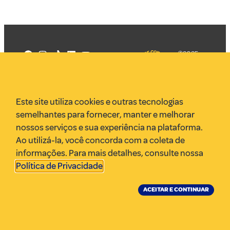
©2025
Mercadizar
Todos os
direitos
Quem somos
reservados
PMKT
Este site utiliza cookies e outras tecnologias
VR Assessoria
semelhantes para fornecer, manter e melhorar
Parcerias
nossos serviços e sua experiência na plataforma.
Envie uma pauta
Ao utilizá-la, você concorda com a coleta de
Anuncie
informações. Para mais detalhes, consulte nossa
Política de Privacidade
.
ACEITAR E CONTINUAR