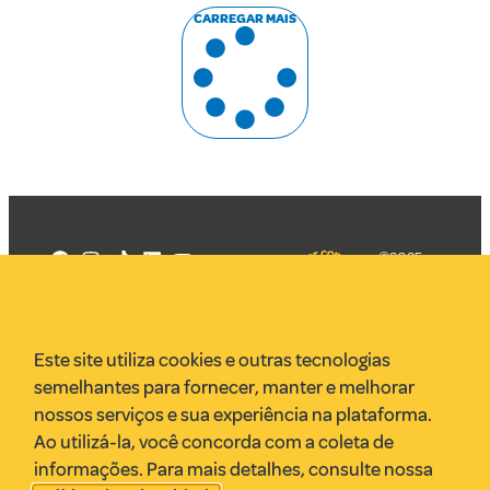
CARREGAR MAIS
©2025
Mercadizar
Todos os
direitos
Quem somos
reservados
PMKT
Este site utiliza cookies e outras tecnologias
VR Assessoria
semelhantes para fornecer, manter e melhorar
Parcerias
nossos serviços e sua experiência na plataforma.
Envie uma pauta
Ao utilizá-la, você concorda com a coleta de
Anuncie
informações. Para mais detalhes, consulte nossa