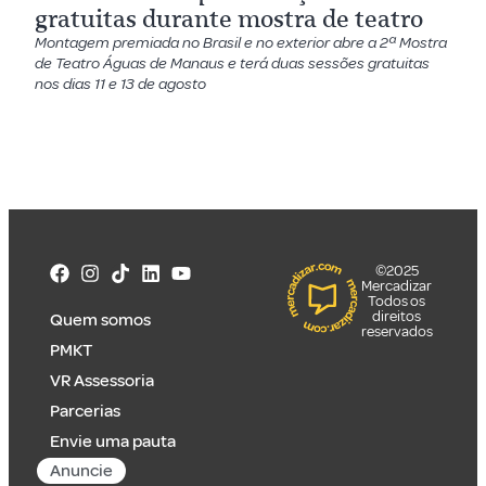
gratuitas durante mostra de teatro
Montagem premiada no Brasil e no exterior abre a 2ª Mostra
de Teatro Águas de Manaus e terá duas sessões gratuitas
nos dias 11 e 13 de agosto
©2025
Mercadizar
Todos os
direitos
Quem somos
reservados
PMKT
VR Assessoria
Parcerias
Envie uma pauta
Anuncie