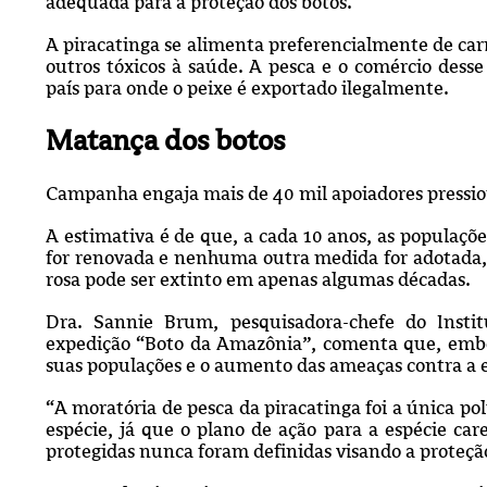
adequada para a proteção dos botos.
A piracatinga se alimenta preferencialmente de car
outros tóxicos à saúde. A pesca e o comércio dess
país para onde o peixe é exportado ilegalmente.
Matança dos botos
Campanha engaja mais de 40 mil apoiadores pressi
A estimativa é de que, a cada 10 anos, as populaç
for renovada e nenhuma outra medida for adotada, 
rosa pode ser extinto em apenas algumas décadas.
Dra. Sannie Brum, pesquisadora-chefe do Insti
expedição “Boto da Amazônia”, comenta que, embora
suas populações e o aumento das ameaças contra a
“A moratória de pesca da piracatinga foi a única pol
espécie, já que o plano de ação para a espécie car
protegidas nunca foram definidas visando a proteçã