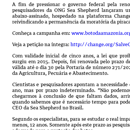
A fim de pressionar o governo federal pela reno
pesquisadores da ONG Sea Shepherd lançaram u
abaixo-assinado, hospedado na plataforma Change
reivindicando a permanência da moratória da pirac
Conheça a campanha em:
www.botodaamazonia.org
Veja a petição na íntegra:
http://change.org/Salve
Com validade inicial de cinco anos, a lei que proí
surgiu em 2015. Depois, foi renovada pelo prazo d
válida até o dia 30 pela Portaria de número 271/202
da Agricultura, Pecuária e Abastecimento.
Cientistas e pesquisadores apontam a necessidade
ano, mas por prazo indeterminado. “Não podemos 
chegarmos à conclusão de que faltam dados, arr
quando sabemos que é necessário tempo para poder
CEO da Sea Shepherd no Brasil.
Segundo os especialistas, para se estudar o real imp
menos, 12 anos. Somente após este prazo as pesquis