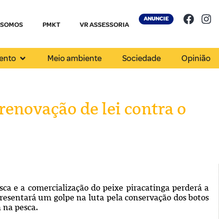
ANUNCIE
 SOMOS
PMKT
VR ASSESSORIA
ento
Meio ambiente
Sociedade
Opinião
enovação de lei contra o
sca e a comercialização do peixe piracatinga perderá a
presentará um golpe na luta pela conservação dos botos
a na pesca.