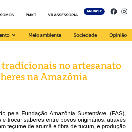
ANUNCIE
 SOMOS
PMKT
VR ASSESSORIA
ento
Meio ambiente
Sociedade
Opinião
 tradicionais no artesanato
lheres na Amazônia
ado pela Fundação Amazônia Sustentável (FAS),
 e trocar saberes entre povos originários, através
om teçume de arumã e fibra de tucum, e produção