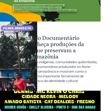
FILMES, SÉRIES E TV
07/08/2026
Dia Nacional do Documentário
Brasileiro: conheça produções da
região Norte que preservam a
memória da Amazônia
Entre histórias de povos indígenas, comunidades quilombolas,
artistas e ribeirinhos, documentários produzidos no Norte
registram a diversidade amazônica e mostram como o
audiovisual se tornou uma importante ferramenta de
preservação da memória e da identidade cultural