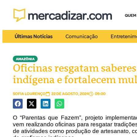
QUEM
Últimas Notícias
Comunicação
Entretenim
AMAZÔNIA
Oficinas resgatam saberes
indígena e fortalecem mu
SOFIA LOURENÇO
22 DE AGOSTO, 2024
09:00
O “Parentas que Fazem”, projeto implement
vem realizando oficinas para resgatar tradições
de atividades como produção de artesanato, c