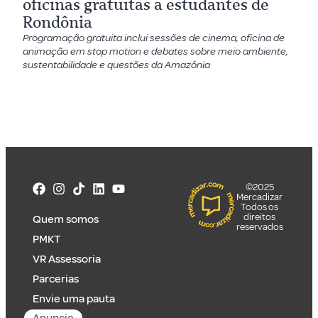
oficinas gratuitas a estudantes de
Rondônia
Programação gratuita inclui sessões de cinema, oficina de
animação em stop motion e debates sobre meio ambiente,
sustentabilidade e questões da Amazônia
©2025
Mercadizar
Todos os
direitos
Quem somos
reservados
PMKT
VR Assessoria
Parcerias
Envie uma pauta