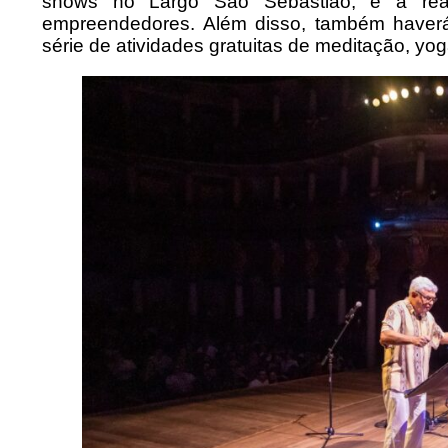
shows no Largo São Sebastião, e a re
empreendedores. Além disso, também haver
série de atividades gratuitas de meditação, yo