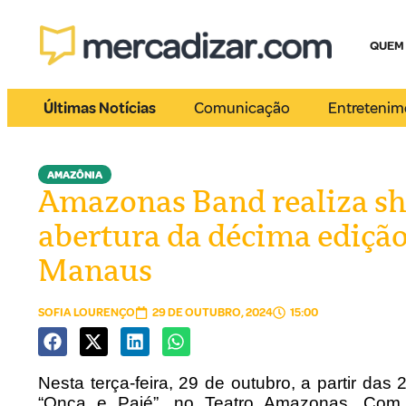
QUEM
Últimas Notícias
Comunicação
Entretenim
AMAZÔNIA
Amazonas Band realiza sho
abertura da décima edição
Manaus
SOFIA LOURENÇO
29 DE OUTUBRO, 2024
15:00
Nesta terça-feira, 29 de outubro, a partir d
“Onça e Pajé”, no Teatro Amazonas. Com 