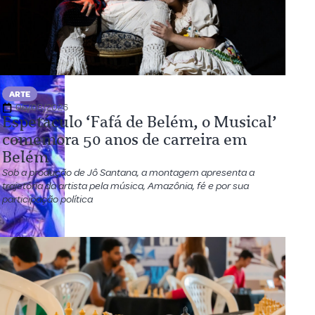
ARTE
06/08/2026
Espetáculo ‘Fafá de Belém, o Musical’
comemora 50 anos de carreira em
Belém
Sob a produção de Jô Santana, a montagem apresenta a
trajetória da artista pela música, Amazônia, fé e por sua
participação política