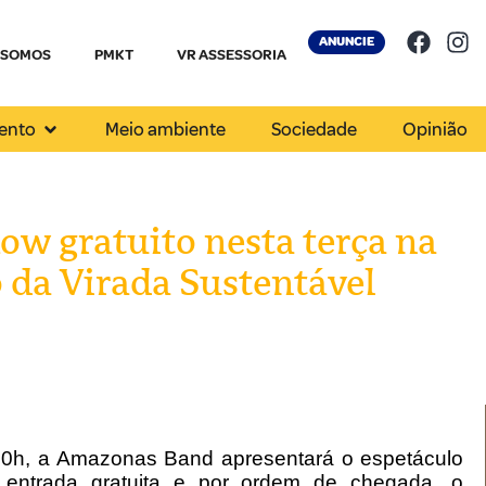
ANUNCIE
 SOMOS
PMKT
VR ASSESSORIA
ento
Meio ambiente
Sociedade
Opinião
w gratuito nesta terça na
 da Virada Sustentável
as 20h, a Amazonas Band apresentará o espetáculo
entrada gratuita e por ordem de chegada, o