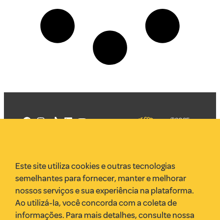
©2025
Mercadizar
Todos os
direitos
Quem somos
reservados
PMKT
Este site utiliza cookies e outras tecnologias
VR Assessoria
semelhantes para fornecer, manter e melhorar
Parcerias
nossos serviços e sua experiência na plataforma.
Envie uma pauta
Ao utilizá-la, você concorda com a coleta de
Anuncie
informações. Para mais detalhes, consulte nossa