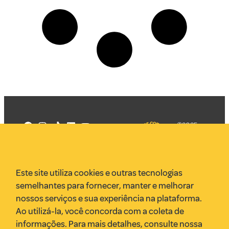
©2025
Mercadizar
Todos os
direitos
Quem somos
reservados
PMKT
Este site utiliza cookies e outras tecnologias
VR Assessoria
semelhantes para fornecer, manter e melhorar
Parcerias
nossos serviços e sua experiência na plataforma.
Envie uma pauta
Ao utilizá-la, você concorda com a coleta de
Anuncie
informações. Para mais detalhes, consulte nossa