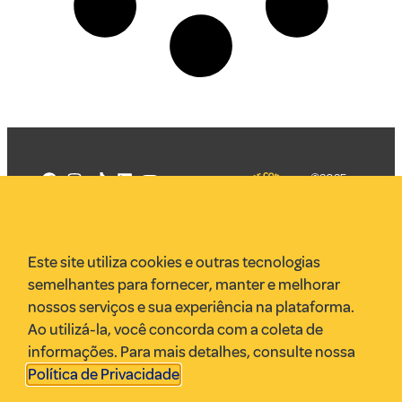
©2025
Mercadizar
Todos os
direitos
Quem somos
reservados
PMKT
Este site utiliza cookies e outras tecnologias
VR Assessoria
semelhantes para fornecer, manter e melhorar
Parcerias
nossos serviços e sua experiência na plataforma.
Envie uma pauta
Ao utilizá-la, você concorda com a coleta de
Anuncie
informações. Para mais detalhes, consulte nossa
Política de Privacidade
.