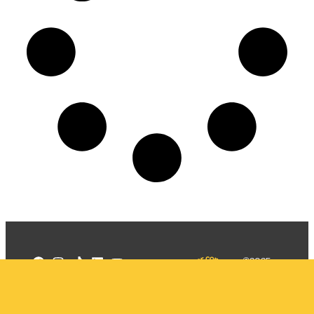
©2025
Mercadizar
Todos os
direitos
Quem somos
reservados
PMKT