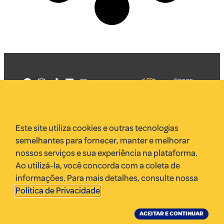
©2025
Mercadizar
Todos os
direitos
Quem somos
reservados
PMKT
Este site utiliza cookies e outras tecnologias
VR Assessoria
semelhantes para fornecer, manter e melhorar
Parcerias
nossos serviços e sua experiência na plataforma.
Envie uma pauta
Ao utilizá-la, você concorda com a coleta de
Anuncie
informações. Para mais detalhes, consulte nossa
Política de Privacidade
.
ACEITAR E CONTINUAR