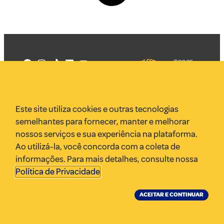
©2025
Mercadizar
Todos os
direitos
Quem somos
reservados
PMKT
Este site utiliza cookies e outras tecnologias
VR Assessoria
semelhantes para fornecer, manter e melhorar
Parcerias
nossos serviços e sua experiência na plataforma.
Envie uma pauta
Ao utilizá-la, você concorda com a coleta de
Anuncie
informações. Para mais detalhes, consulte nossa
Política de Privacidade
.
ACEITAR E CONTINUAR