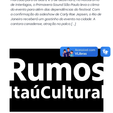
de Interlagos, o Primavera Sound São Paulo leva o clima
do evento para além das dependências do festival. Com
a confirmação do sideshow de Carly Rae Jepsen, o Rio de
Janeiro receberá um gostinho do evento na cidade. A
cantora canadense, atração no palco […]