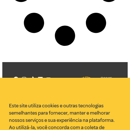
©2025
Mercadizar
Todos os
direitos
Quem somos
reservados
PMKT
Este site utiliza cookies e outras tecnologias
VR Assessoria
semelhantes para fornecer, manter e melhorar
Parcerias
nossos serviços e sua experiência na plataforma.
Envie uma pauta
Ao utilizá-la, você concorda com a coleta de