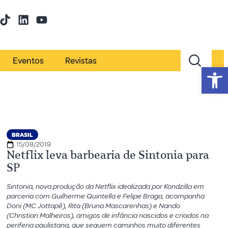
Eventos
Revistas
Abr
BRASIL
15/08/2019
Netflix leva barbearia de Sintonia para
SP
Sintonia, nova produção da Netflix idealizada por Kondzilla em
parceria com Guilherme Quintella e Felipe Braga, acompanha
Doni (MC Jottapê), Rita (Bruna Mascarenhas) e Nando
(Christian Malheiros), amigos de infância nascidos e criados na
periferia paulistana, que seguem caminhos muito diferentes