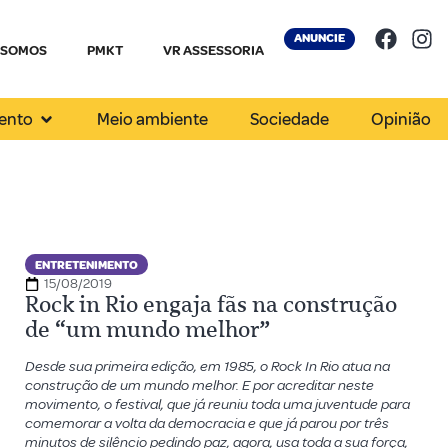
ANUNCIE
 SOMOS
PMKT
VR ASSESSORIA
ento
Meio ambiente
Sociedade
Opinião
ENTRETENIMENTO
15/08/2019
Rock in Rio engaja fãs na construção
de “um mundo melhor”
Desde sua primeira edição, em 1985, o Rock In Rio atua na
construção de um mundo melhor. E por acreditar neste
movimento, o festival, que já reuniu toda uma juventude para
comemorar a volta da democracia e que já parou por três
minutos de silêncio pedindo paz, agora, usa toda a sua força,