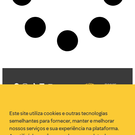
©2025
Mercadizar
Todos os
direitos
Quem somos
reservados
PMKT
Este site utiliza cookies e outras tecnologias
VR Assessoria
semelhantes para fornecer, manter e melhorar
Parcerias
nossos serviços e sua experiência na plataforma.
Envie uma pauta