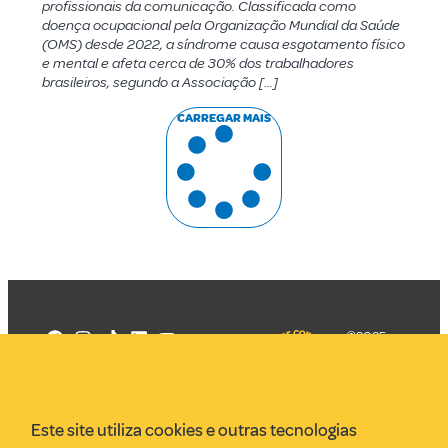
profissionais da comunicação. Classificada como
doença ocupacional pela Organização Mundial da Saúde
(OMS) desde 2022, a síndrome causa esgotamento físico
e mental e afeta cerca de 30% dos trabalhadores
brasileiros, segundo a Associação […]
CARREGAR MAIS
©2025
Mercadizar
Todos os
direitos
Quem somos
reservados
PMKT
Este site utiliza cookies e outras tecnologias
VR Assessoria