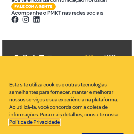
aos talentos da comunicação nortista?
FALE COM A GENTE
Acompanhe o PMKT nas redes sociais
©2025
Mercadizar
Todos os
direitos
Quem somos
reservados
PMKT
Este site utiliza cookies e outras tecnologias
VR Assessoria
semelhantes para fornecer, manter e melhorar
Parcerias
nossos serviços e sua experiência na plataforma.
Envie uma pauta
Ao utilizá-la, você concorda com a coleta de
Anuncie
informações. Para mais detalhes, consulte nossa
Política de Privacidade
.