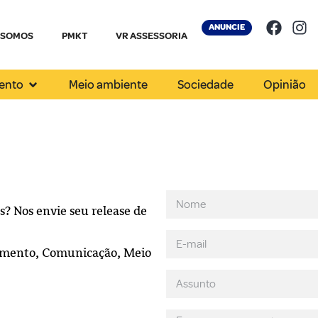
ANUNCIE
 SOMOS
PMKT
VR ASSESSORIA
ento
Meio ambiente
Sociedade
Opinião
s? Nos envie seu release de
nimento, Comunicação, Meio